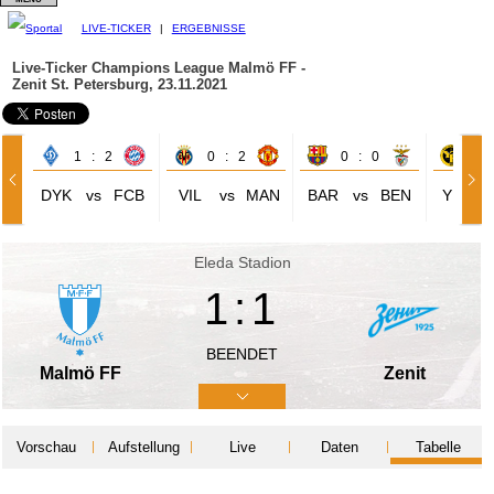
LIVE-TICKER
|
ERGEBNISSE
Live-Ticker Champions League
Malmö FF -
Zenit St. Petersburg, 23.11.2021
1 : 2
0 : 2
0 : 0
3 
DYK
vs
FCB
VIL
vs
MAN
BAR
vs
BEN
YBB
Eleda Stadion
1:1
BEENDET
Malmö FF
Zenit
Vorschau
Aufstellung
Live
Daten
Tabelle