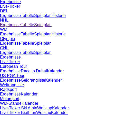
Ergebnisse
Live-Ticker
DEL
Ergebnisse
Tabelle
Spielplan
Historie
NHL
Ergebnisse
Tabelle
Spielplan
WM
Ergebnisse
Tabelle
Spielplan
Historie
Olympia
Ergebnisse
Tabelle
Spielplan
CHL
Ergebnisse
Tabelle
Spielplan
Ergebnisse
Live-Ticker
European Tour
Ergebnisse
Race to Dubai
Kalender
US PGA Tour
Ergebnisse
Geldrangliste
Kalender
Weltrangliste
Radsport
Ergebnisse
Kalender
Motorsport
WM-Stände
Kalender
Live-Ticker Ski Alpin
Weltcup
Kalender
Live-Ticker Biathlon
Weltcup
Kalender