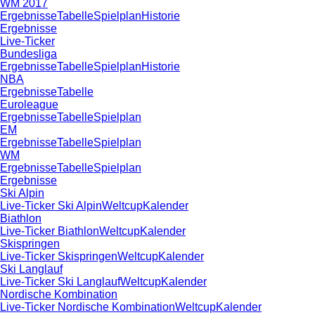
WM 2017
Ergebnisse
Tabelle
Spielplan
Historie
Ergebnisse
Live-Ticker
Bundesliga
Ergebnisse
Tabelle
Spielplan
Historie
NBA
Ergebnisse
Tabelle
Euroleague
Ergebnisse
Tabelle
Spielplan
EM
Ergebnisse
Tabelle
Spielplan
WM
Ergebnisse
Tabelle
Spielplan
Ergebnisse
Ski Alpin
Live-Ticker Ski Alpin
Weltcup
Kalender
Biathlon
Live-Ticker Biathlon
Weltcup
Kalender
Skispringen
Live-Ticker Skispringen
Weltcup
Kalender
Ski Langlauf
Live-Ticker Ski Langlauf
Weltcup
Kalender
Nordische Kombination
Live-Ticker Nordische Kombination
Weltcup
Kalender