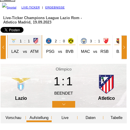
LIVE-TICKER
|
ERGEBNISSE
Live-Ticker Champions League
Lazio Rom -
Atletico Madrid, 19.09.2023
1 : 1
2 : 0
3 : 1
5 
EL
LAZ
vs
ATM
PSG
vs
BVB
MAC
vs
RSB
BAR
Olimpico
1:1
BEENDET
Lazio
Atletico
Vorschau
Aufstellung
Live
Daten
Tabelle