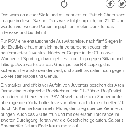
Das wars an dieser Stelle und mit dem ersten Rutsch Champions
League in dieser Saison. Der zweite folgt sogleich, um 21:00 Uhr
werden vier weitere Partien angepfiffen. Vielen Dank für das
Interesse und bis dahin!
Für PSV eine enttäuschende Auswärtsreise, nach fünf Siegen in
der Eredivisie hat man sich mehr versprochen gegen ein
neuformiertes Juventus. Nächster Gegner in der CL in zwei
Wochen ist Sporting, davor geht es in der Liga gegen Sittard und
Tilburg. Juve wartet auf das Gastspiel bei RB Leipzig, das
sicherlich herausfordernder wird, und spielt bis dahin noch gegen
Ex-Meister Napoli und Genua.
Ein starker und effektiver Auftritt von Juventus beschert der Alten
Dame eine erfolgreiche Rückkehr auf die CL-Bühne. Begünstigt
von einer nicht existenten PSV-Abwehr und einem Zaubertor des
überragenden Yildiz hatte Juve vor allem nach dem schnellen 2:0
durch McKennie kaum mehr Mühe, den Sieg über die Ziellinie zu
bringen. Auch das 3:0 fiel früh und mit der ersten Torchance im
zweiten Durchgang, fortan war die Geschichte gelaufen. Saibaris
Ehrentreffer fiel am Ende kaum mehr auf.