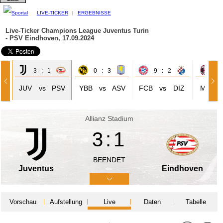
LIVE-TICKER
|
ERGEBNISSE
Live-Ticker Champions League
Juventus Turin
- PSV Eindhoven, 17.09.2024
3 : 1
0 : 3
9 : 2
1 
JUV
vs
PSV
YBB
vs
ASV
FCB
vs
DIZ
MIL
Allianz Stadium
3:1
BEENDET
Juventus
Eindhoven
Vorschau
Aufstellung
Live
Daten
Tabelle