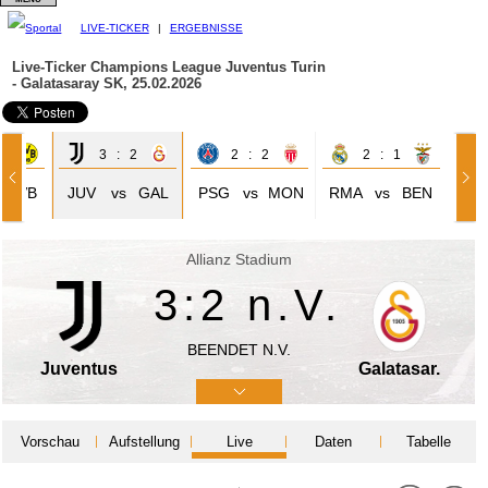
LIVE-TICKER
|
ERGEBNISSE
Live-Ticker Champions League
Juventus Turin
- Galatasaray SK, 25.02.2026
1
3 : 2
2 : 2
2 : 1
BVB
JUV
vs
GAL
PSG
vs
MON
RMA
vs
BEN
Allianz Stadium
3:2 n.V.
BEENDET N.V.
Juventus
Galatasar.
Vorschau
Aufstellung
Live
Daten
Tabelle