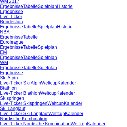
WM 2017
Ergebnisse
Tabelle
Spielplan
Historie
Ergebnisse
Live-Ticker
Bundesliga
Ergebnisse
Tabelle
Spielplan
Historie
NBA
Ergebnisse
Tabelle
Euroleague
Ergebnisse
Tabelle
Spielplan
EM
Ergebnisse
Tabelle
Spielplan
WM
Ergebnisse
Tabelle
Spielplan
Ergebnisse
Ski Alpin
Live-Ticker Ski Alpin
Weltcup
Kalender
Biathlon
Live-Ticker Biathlon
Weltcup
Kalender
Skispringen
Live-Ticker Skispringen
Weltcup
Kalender
Ski Langlauf
Live-Ticker Ski Langlauf
Weltcup
Kalender
Nordische Kombination
Live-Ticker Nordische Kombination
Weltcup
Kalender