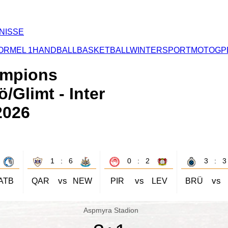
NISSE
ORMEL 1
HANDBALL
BASKETBALL
WINTERSPORT
MOTOGP
ampions
Glimt - Inter
2026
1 : 6
0 : 2
3 : 3
vs
vs
vs
ATB
QAR
NEW
PIR
LEV
BRÜ
Aspmyra Stadion