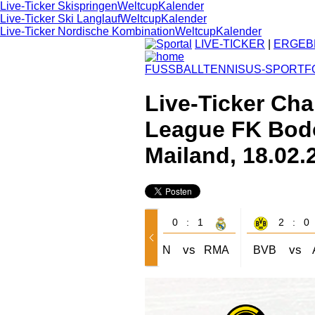
Live-Ticker Skispringen
Weltcup
Kalender
Live-Ticker Ski Langlauf
Weltcup
Kalender
Live-Ticker Nordische Kombination
Weltcup
Kalender
LIVE-TICKER
|
ERGEB
FUSSBALL
TENNIS
US-SPORT
F
Live-Ticker Ch
League
FK Bodö/
Mailand, 18.02.
2 : 3
0 : 1
2 : 0
vs
vs
vs
JUV
MON
PSG
BEN
RMA
BVB