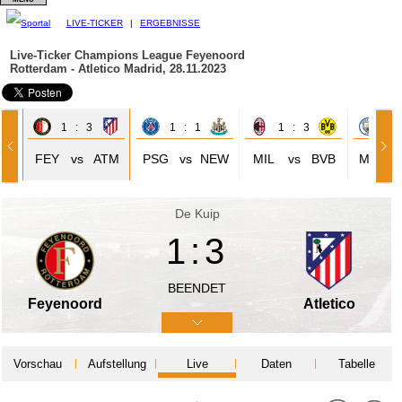
LIVE-TICKER
|
ERGEBNISSE
Live-Ticker Champions League
Feyenoord
Rotterdam - Atletico Madrid, 28.11.2023
1 : 3
1 : 1
1 : 3
3 
NT
FEY
vs
ATM
PSG
vs
NEW
MIL
vs
BVB
MAC
De Kuip
1:3
BEENDET
Feyenoord
Atletico
Vorschau
Aufstellung
Live
Daten
Tabelle