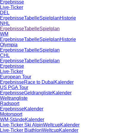
Ergebnisse
Live-Ticker
DEL
Ergebnisse
Tabelle
Spielplan
Historie
NHL
Ergebnisse
Tabelle
Spielplan
WM
Ergebnisse
Tabelle
Spielplan
Historie
Olympia
Ergebnisse
Tabelle
Spielplan
CHL
Ergebnisse
Tabelle
Spielplan
Ergebnisse
Live-Ticker
European Tour
Ergebnisse
Race to Dubai
Kalender
US PGA Tour
Ergebnisse
Geldrangliste
Kalender
Weltrangliste
Radsport
Ergebnisse
Kalender
Motorsport
WM-Stände
Kalender
Live-Ticker Ski Alpin
Weltcup
Kalender
Live-Ticker Biathlon
Weltcup
Kalender