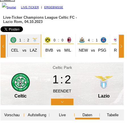
LIVE-TICKER
|
ERGEBNISSE
Live-Ticker Champions League
Celtic FC -
Lazio Rom, 04.10.2023
1 : 2
0 : 0
4 : 1
1 
ON
CEL
vs
LAZ
BVB
vs
MIL
NEW
vs
PSG
RBL
Celtic Park
1:2
BEENDET
Celtic
Lazio
Vorschau
Aufstellung
Live
Daten
Tabelle