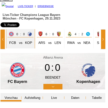
LIVE-TICKER
|
ERGEBNISSE
Live-Ticker Champions League
Bayern
München - FC Kopenhagen, 29.11.2023
0 : 0
6 : 0
4 : 2
1 
SV
FCB
vs
KOP
ARS
vs
LEN
RMA
vs
NEA
SPB
Allianz Arena
0:0
BEENDET
FC Bayern
Kopenhagen
Vorschau
Aufstellung
Live
Daten
Tabelle