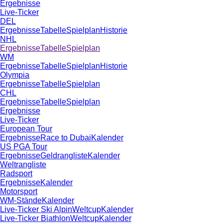
Ergebnisse
Live-Ticker
DEL
Ergebnisse
Tabelle
Spielplan
Historie
NHL
Ergebnisse
Tabelle
Spielplan
WM
Ergebnisse
Tabelle
Spielplan
Historie
Olympia
Ergebnisse
Tabelle
Spielplan
CHL
Ergebnisse
Tabelle
Spielplan
Ergebnisse
Live-Ticker
European Tour
Ergebnisse
Race to Dubai
Kalender
US PGA Tour
Ergebnisse
Geldrangliste
Kalender
Weltrangliste
Radsport
Ergebnisse
Kalender
Motorsport
WM-Stände
Kalender
Live-Ticker Ski Alpin
Weltcup
Kalender
Live-Ticker Biathlon
Weltcup
Kalender