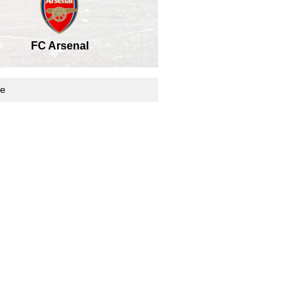
FC Arsenal
le