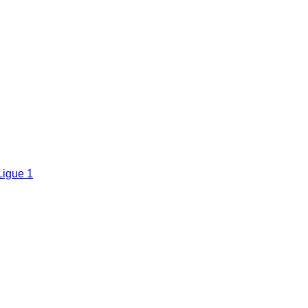
Ligue 1