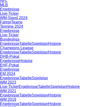
NFL
MLB
Ergebnisse
Live-Ticker
WM-Stand 2024
Fahrer
Teams
Termine 2024
Ergebnisse
Live-Ticker
Bundesliga
Ergebnisse
Tabelle
Spielplan
Historie
Champions League
Ergebnisse
Tabelle
Spielplan
Historie
DHB-Pokal
Ergebnisse
Historie
EHF-Pokal
Ergebnisse
EM 2024
Ergebnisse
Tabelle
Spielplan
WM 2023
Live-Ticker
Ergebnisse
Tabelle
Spielplan
Historie
WM 2021
Ergebnisse
Tabelle
Spielplan
Historie
WM 2019
Ergebnisse
Tabelle
Spielplan
Historie