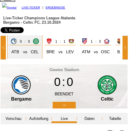
LIVE-TICKER
|
ERGEBNISSE
Live-Ticker Champions League
Atalanta
Bergamo - Celtic FC, 23.10.2024
0 : 0
1 : 1
1 : 3
4 
VB
ATB
vs
CEL
BRE
vs
LEV
ATM
vs
OSC
BAR
Gewiss Stadium
0:0
BEENDET
Bergamo
Celtic
Vorschau
Aufstellung
Live
Daten
Tabelle