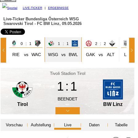
LIVE-TICKER
|
ERGEBNISSE
Live-Ticker Bundesliga Österreich
WSG
Swarovski Tirol - FC BW Linz, 09.05.2026
0 : 1
1 : 1
2 : 2
2 
RIE
vs
WAC
WSG
vs
BWL
GAK
vs
ALT
LIN
Tivoli Stadion Tirol
1:1
BEENDET
Tirol
BW Linz
Vorschau
Aufstellung
Live
Daten
Tabelle