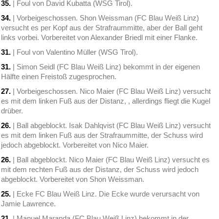
35.
| Foul von David Kubatta (WSG Tirol).
34.
| Vorbeigeschossen. Shon Weissman (FC Blau Weiß Linz)
versucht es per Kopf aus der Strafraummitte, aber der Ball geht
links vorbei. Vorbereitet von Alexander Briedl mit einer Flanke.
31.
| Foul von Valentino Müller (WSG Tirol).
31.
| Simon Seidl (FC Blau Weiß Linz) bekommt in der eigenen
Hälfte einen Freistoß zugesprochen.
27.
| Vorbeigeschossen. Nico Maier (FC Blau Weiß Linz) versucht
es mit dem linken Fuß aus der Distanz, , allerdings fliegt die Kugel
drüber.
26.
| Ball abgeblockt. Isak Dahlqvist (FC Blau Weiß Linz) versucht
es mit dem linken Fuß aus der Strafraummitte, der Schuss wird
jedoch abgeblockt. Vorbereitet von Nico Maier.
26.
| Ball abgeblockt. Nico Maier (FC Blau Weiß Linz) versucht es
mit dem rechten Fuß aus der Distanz, der Schuss wird jedoch
abgeblockt. Vorbereitet von Shon Weissman.
25.
| Ecke FC Blau Weiß Linz. Die Ecke wurde verursacht von
Jamie Lawrence.
21.
| Manuel Maranda (FC Blau Weiß Linz) bekommt in der