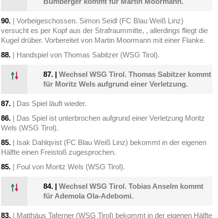
Bumberger kommt für Martin Moormann.
90.
| Vorbeigeschossen. Simon Seidl (FC Blau Weiß Linz)
versucht es per Kopf aus der Strafraummitte, , allerdings fliegt die
Kugel drüber. Vorbereitet von Martin Moormann mit einer Flanke.
88.
| Handspiel von Thomas Sabitzer (WSG Tirol).
87.
|
Wechsel WSG Tirol. Thomas Sabitzer kommt
für Moritz Wels aufgrund einer Verletzung.
87.
| Das Spiel läuft wieder.
86.
| Das Spiel ist unterbrochen aufgrund einer Verletzung Moritz
Wels (WSG Tirol).
85.
| Isak Dahlqvist (FC Blau Weiß Linz) bekommt in der eigenen
Hälfte einen Freistoß zugesprochen.
85.
| Foul von Moritz Wels (WSG Tirol).
84.
|
Wechsel WSG Tirol. Tobias Anselm kommt
für Ademola Ola-Adebomi.
83.
| Matthäus Taferner (WSG Tirol) bekommt in der eigenen Hälfte