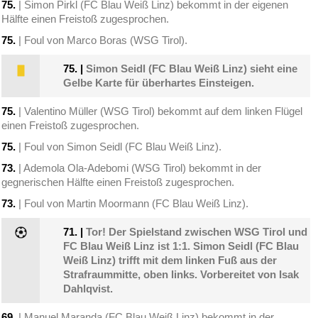
75.
| Simon Pirkl (FC Blau Weiß Linz) bekommt in der eigenen
Hälfte einen Freistoß zugesprochen.
75.
| Foul von Marco Boras (WSG Tirol).
75.
|
Simon Seidl (FC Blau Weiß Linz) sieht eine
Gelbe Karte für überhartes Einsteigen.
75.
| Valentino Müller (WSG Tirol) bekommt auf dem linken Flügel
einen Freistoß zugesprochen.
75.
| Foul von Simon Seidl (FC Blau Weiß Linz).
73.
| Ademola Ola-Adebomi (WSG Tirol) bekommt in der
gegnerischen Hälfte einen Freistoß zugesprochen.
73.
| Foul von Martin Moormann (FC Blau Weiß Linz).
71.
|
Tor! Der Spielstand zwischen WSG Tirol und
FC Blau Weiß Linz ist 1:1. Simon Seidl (FC Blau
Weiß Linz) trifft mit dem linken Fuß aus der
Strafraummitte, oben links. Vorbereitet von Isak
Dahlqvist.
69.
| Manuel Maranda (FC Blau Weiß Linz) bekommt in der