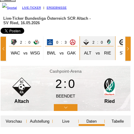
LIVE-TICKER
|
ERGEBNISSE
Live-Ticker Bundesliga Österreich
SCR Altach -
SV Ried, 16.05.2026
2 : 0
0 : 3
2 : 0
2 
WAC
vs
WSG
BWL
vs
GAK
ALT
vs
RIE
STG
Cashpoint-Arena
2:0
BEENDET
Altach
Ried
Vorschau
Aufstellung
Live
Daten
Tabelle