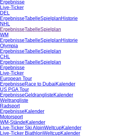
Ergebnisse
Live-Ticker
DEL
Ergebnisse
Tabelle
Spielplan
Historie
NHL
Ergebnisse
Tabelle
Spielplan
WM
Ergebnisse
Tabelle
Spielplan
Historie
Olympia
Ergebnisse
Tabelle
Spielplan
CHL
Ergebnisse
Tabelle
Spielplan
Ergebnisse
Live-Ticker
European Tour
Ergebnisse
Race to Dubai
Kalender
US PGA Tour
Ergebnisse
Geldrangliste
Kalender
Weltrangliste
Radsport
Ergebnisse
Kalender
Motorsport
WM-Stände
Kalender
Live-Ticker Ski Alpin
Weltcup
Kalender
Live-Ticker Biathlon
Weltcup
Kalender