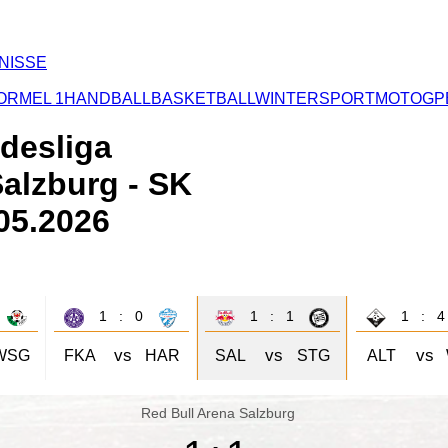
NISSE
ORMEL 1
HANDBALL
BASKETBALL
WINTERSPORT
MOTOGP
desliga
alzburg - SK
05.2026
1 : 0
1 : 1
1 : 4
vs
vs
vs
WSG
FKA
HAR
SAL
STG
ALT
Red Bull Arena Salzburg