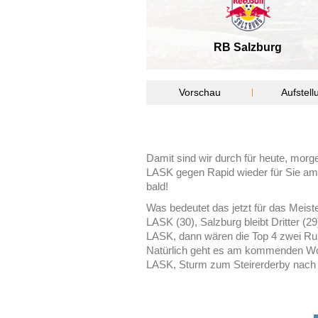
RB Salzburg
Vorschau
Aufstell
Damit sind wir durch für heute, morg
LASK gegen Rapid wieder für Sie am 
bald!
Was bedeutet das jetzt für das Meis
LASK (30), Salzburg bleibt Dritter (2
LASK, dann wären die Top 4 zwei Ru
Natürlich geht es am kommenden Woch
LASK, Sturm zum Steirerderby nach 