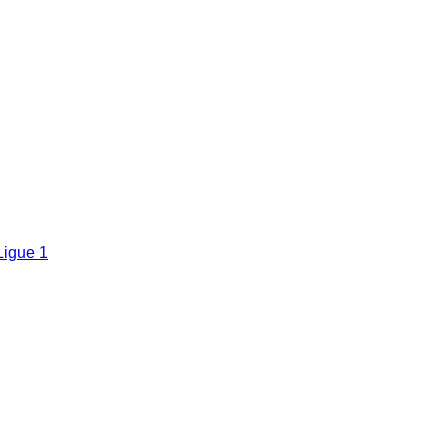
Ligue 1