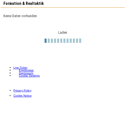
Formation & Realtaktik
Keine Daten vorhanden
Laden
Live-Ticker
Ergebnisse
Impressum
Cookie Settings
Privacy Policy
Cookie Notice