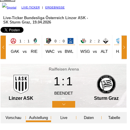
LIVE-TICKER
|
ERGEBNISSE
Live-Ticker Bundesliga Österreich
Linzer ASK -
SK Sturm Graz, 19.04.2026
1 : 1
0 : 0
2 : 2
2 
GAK
vs
RIE
WAC
vs
BWL
WSG
vs
ALT
HAR
Raiffeisen Arena
1:1
BEENDET
Linzer ASK
Sturm Graz
Vorschau
Aufstellung
Live
Daten
Tabelle