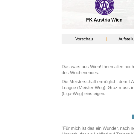
FK Austria Wien
Vorschau
Aufstell
Das wars aus Wien! Ihnen allen noc
des Wochenendes.
Die Meisterschaft ermöglicht dem LA
League (Meister-Weg). Graz muss in
(Liga-Weg) einsteigen.
"Für mich ist das ein Wunder, nach 