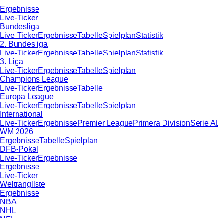
Ergebnisse
Live-Ticker
Bundesliga
Live-Ticker
Ergebnisse
Tabelle
Spielplan
Statistik
2. Bundesliga
Live-Ticker
Ergebnisse
Tabelle
Spielplan
Statistik
3. Liga
Live-Ticker
Ergebnisse
Tabelle
Spielplan
Champions League
Live-Ticker
Ergebnisse
Tabelle
Europa League
Live-Ticker
Ergebnisse
Tabelle
Spielplan
International
Live-Ticker
Ergebnisse
Premier League
Primera Division
Serie A
WM 2026
Ergebnisse
Tabelle
Spielplan
DFB-Pokal
Live-Ticker
Ergebnisse
Ergebnisse
Live-Ticker
Weltrangliste
Ergebnisse
NBA
NHL