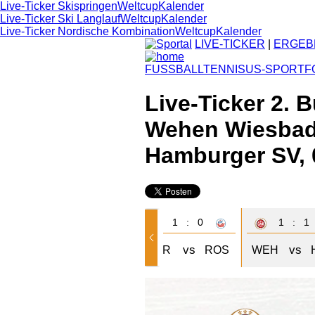
Live-Ticker Skispringen
Weltcup
Kalender
Live-Ticker Ski Langlauf
Weltcup
Kalender
Live-Ticker Nordische Kombination
Weltcup
Kalender
LIVE-TICKER
|
ERGEB
FUSSBALL
TENNIS
US-SPORT
F
Live-Ticker 2. 
Wehen Wiesbad
Hamburger SV, 
1 : 1
1 : 0
1 : 1
vs
vs
vs
H96
MAG
KSC
FÜR
ROS
WEH