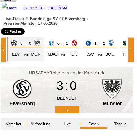
LIVE-TICKER
|
ERGEBNISSE
Live-Ticker 2. Bundesliga
SV 07 Elversberg -
Preußen Münster, 17.05.2026
3 : 0
0 : 1
1 : 2
3 
ELV
vs
MÜN
MAG
vs
FCK
KSC
vs
BOC
H96
URSAPHARM-Arena an der Kaiserlinde
3:0
BEENDET
Elversberg
Münster
Vorschau
Aufstellung
Live
Daten
Tabelle