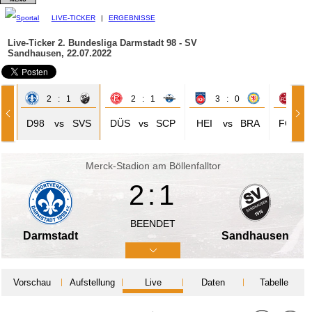
LIVE-TICKER
|
ERGEBNISSE
Live-Ticker 2. Bundesliga
Darmstadt 98 - SV
Sandhausen, 22.07.2022
2 : 1
2 : 1
3 : 0
2 
D98
vs
SVS
DÜS
vs
SCP
HEI
vs
BRA
FCN
Merck-Stadion am Böllenfalltor
2:1
BEENDET
Darmstadt
Sandhausen
Vorschau
Aufstellung
Live
Daten
Tabelle