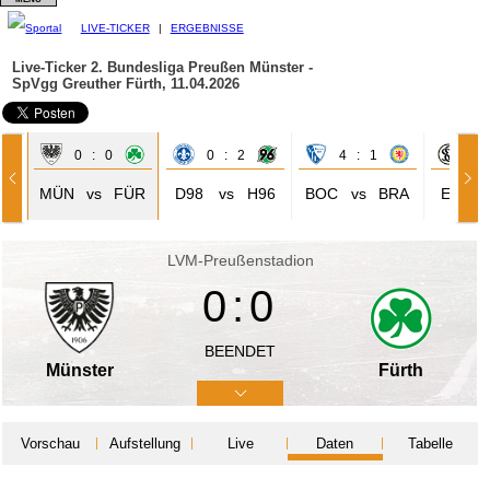
LIVE-TICKER
|
ERGEBNISSE
Live-Ticker 2. Bundesliga
Preußen Münster -
SpVgg Greuther Fürth, 11.04.2026
0 : 0
0 : 2
4 : 1
1 
CK
MÜN
vs
FÜR
D98
vs
H96
BOC
vs
BRA
ELV
LVM-Preußenstadion
0:0
BEENDET
Münster
Fürth
Vorschau
Aufstellung
Live
Daten
Tabelle