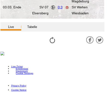
Magdeburg
03.03. Ende
SV 07
0:3
SV Wehen
Elversberg
Wiesbaden
Live
Tabelle
Live-Ticker
Ergebnisse
Impressum
Cookie Settings
Privacy Policy
Cookie Notice