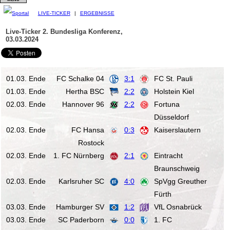
LIVE-TICKER
|
ERGEBNISSE
Live-Ticker 2. Bundesliga
Konferenz,
03.03.2024
01.03. Ende
FC Schalke 04
3:1
FC St. Pauli
01.03. Ende
Hertha BSC
2:2
Holstein Kiel
02.03. Ende
Hannover 96
2:2
Fortuna
Düsseldorf
02.03. Ende
FC Hansa
0:3
Kaiserslautern
Rostock
02.03. Ende
1. FC Nürnberg
2:1
Eintracht
Braunschweig
02.03. Ende
Karlsruher SC
4:0
SpVgg Greuther
Fürth
03.03. Ende
Hamburger SV
1:2
VfL Osnabrück
03.03. Ende
SC Paderborn
0:0
1. FC