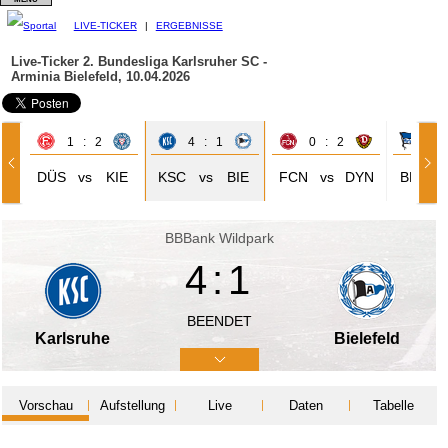
LIVE-TICKER
|
ERGEBNISSE
Live-Ticker 2. Bundesliga
Karlsruher SC -
Arminia Bielefeld, 10.04.2026
1 : 2
4 : 1
0 : 2
0 
DÜS
vs
KIE
KSC
vs
BIE
FCN
vs
DYN
BER
BBBank Wildpark
4:1
BEENDET
Karlsruhe
Bielefeld
Vorschau
Aufstellung
Live
Daten
Tabelle