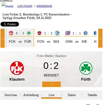
LIVE-TICKER
|
ERGEBNISSE
Live-Ticker 2. Bundesliga
1. FC Kaiserslautern -
SpVgg Greuther Fürth, 04.11.2023
0 : 2
1 : 2
1 : 1
2 
TP
FCK
vs
FÜR
FCN
vs
S04
OSN
vs
KIE
HSV
Fritz-Walter-Stadion
0:2
BEENDET
Klautern
Fürth
Vorschau
Aufstellung
Live
Daten
Tabelle