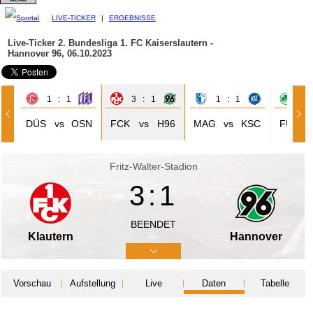
LIVE-TICKER
|
ERGEBNISSE
Live-Ticker 2. Bundesliga
1. FC Kaiserslautern -
Hannover 96, 06.10.2023
1 : 1
3 : 1
1 : 1
1 
DÜS
vs
OSN
FCK
vs
H96
MAG
vs
KSC
FÜR
Fritz-Walter-Stadion
3:1
BEENDET
Klautern
Hannover
Vorschau
Aufstellung
Live
Daten
Tabelle