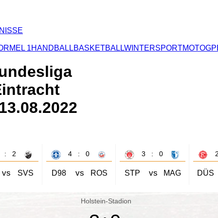
NISSE
ORMEL 1
HANDBALL
BASKETBALL
WINTERSPORT
MOTOGP
Bundesliga
Eintracht
13.08.2022
 : 2
4 : 0
3 : 0
vs
vs
vs
SVS
D98
ROS
STP
MAG
DÜS
Holstein-Stadion