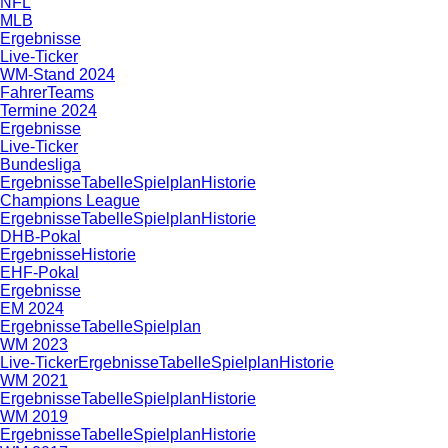
NFL
MLB
Ergebnisse
Live-Ticker
WM-Stand 2024
Fahrer
Teams
Termine 2024
Ergebnisse
Live-Ticker
Bundesliga
Ergebnisse
Tabelle
Spielplan
Historie
Champions League
Ergebnisse
Tabelle
Spielplan
Historie
DHB-Pokal
Ergebnisse
Historie
EHF-Pokal
Ergebnisse
EM 2024
Ergebnisse
Tabelle
Spielplan
WM 2023
Live-Ticker
Ergebnisse
Tabelle
Spielplan
Historie
WM 2021
Ergebnisse
Tabelle
Spielplan
Historie
WM 2019
Ergebnisse
Tabelle
Spielplan
Historie