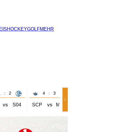
EISHOCKEY
GOLF
MEHR
1 : 2
4 : 3
vs
vs
S04
SCP
MAG