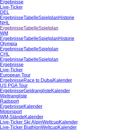
Ergebnisse
Live-Ticker
DEL
Ergebnisse
Tabelle
Spielplan
Historie
NHL
Ergebnisse
Tabelle
Spielplan
WM
Ergebnisse
Tabelle
Spielplan
Historie
Olympia
Ergebnisse
Tabelle
Spielplan
CHL
Ergebnisse
Tabelle
Spielplan
Ergebnisse
Live-Ticker
European Tour
Ergebnisse
Race to Dubai
Kalender
US PGA Tour
Ergebnisse
Geldrangliste
Kalender
Weltrangliste
Radsport
Ergebnisse
Kalender
Motorsport
WM-Stände
Kalender
Live-Ticker Ski Alpin
Weltcup
Kalender
Live-Ticker Biathlon
Weltcup
Kalender