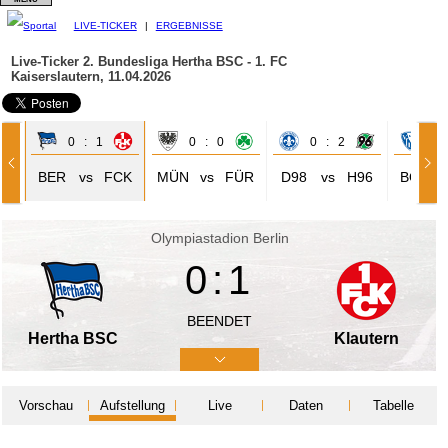
LIVE-TICKER
|
ERGEBNISSE
Live-Ticker 2. Bundesliga
Hertha BSC - 1. FC
Kaiserslautern, 11.04.2026
0 : 1
0 : 0
0 : 2
4 
YN
BER
vs
FCK
MÜN
vs
FÜR
D98
vs
H96
BOC
Olympiastadion Berlin
0:1
BEENDET
Hertha BSC
Klautern
Vorschau
Aufstellung
Live
Daten
Tabelle