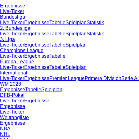
Ergebnisse
Live-Ticker
Bundesliga
Live-Ticker
Ergebnisse
Tabelle
Spielplan
Statistik
2. Bundesliga
Live-Ticker
Ergebnisse
Tabelle
Spielplan
Statistik
3. Liga
Live-Ticker
Ergebnisse
Tabelle
Spielplan
Champions League
Live-Ticker
Ergebnisse
Tabelle
Europa League
Live-Ticker
Ergebnisse
Tabelle
Spielplan
International
Live-Ticker
Ergebnisse
Premier League
Primera Division
Serie A
WM 2026
Ergebnisse
Tabelle
Spielplan
DFB-Pokal
Live-Ticker
Ergebnisse
Ergebnisse
Live-Ticker
Weltrangliste
Ergebnisse
NBA
NHL