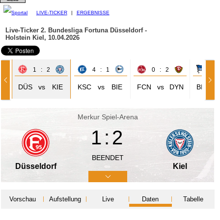
LIVE-TICKER
|
ERGEBNISSE
Live-Ticker 2. Bundesliga
Fortuna Düsseldorf -
Holstein Kiel, 10.04.2026
1 : 2
4 : 1
0 : 2
0 
DÜS
vs
KIE
KSC
vs
BIE
FCN
vs
DYN
BER
Merkur Spiel-Arena
1:2
BEENDET
Düsseldorf
Kiel
Vorschau
Aufstellung
Live
Daten
Tabelle