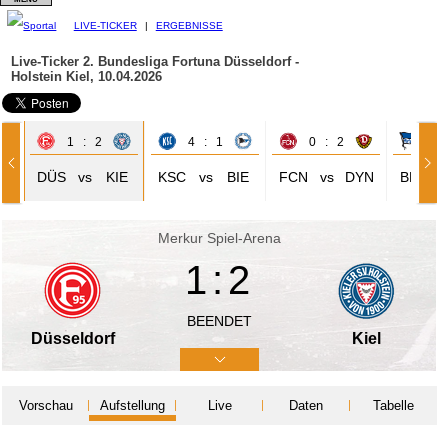
LIVE-TICKER
|
ERGEBNISSE
Live-Ticker 2. Bundesliga
Fortuna Düsseldorf -
Holstein Kiel, 10.04.2026
1 : 2
4 : 1
0 : 2
0 
DÜS
vs
KIE
KSC
vs
BIE
FCN
vs
DYN
BER
Merkur Spiel-Arena
1:2
BEENDET
Düsseldorf
Kiel
Vorschau
Aufstellung
Live
Daten
Tabelle