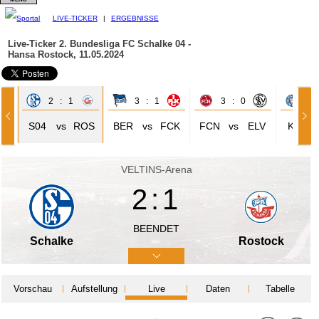
LIVE-TICKER
|
ERGEBNISSE
Live-Ticker 2. Bundesliga
FC Schalke 04 -
Hansa Rostock, 11.05.2024
2 : 1
3 : 1
3 : 0
1 
ÜR
S04
vs
ROS
BER
vs
FCK
FCN
vs
ELV
KIE
VELTINS-Arena
2:1
BEENDET
Schalke
Rostock
Vorschau
Aufstellung
Live
Daten
Tabelle