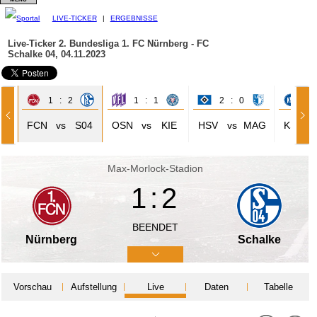
LIVE-TICKER
|
ERGEBNISSE
Live-Ticker 2. Bundesliga
1. FC Nürnberg - FC
Schalke 04, 04.11.2023
1 : 2
1 : 1
2 : 0
0 
ÜR
FCN
vs
S04
OSN
vs
KIE
HSV
vs
MAG
KSC
Max-Morlock-Stadion
1:2
BEENDET
Nürnberg
Schalke
Vorschau
Aufstellung
Live
Daten
Tabelle