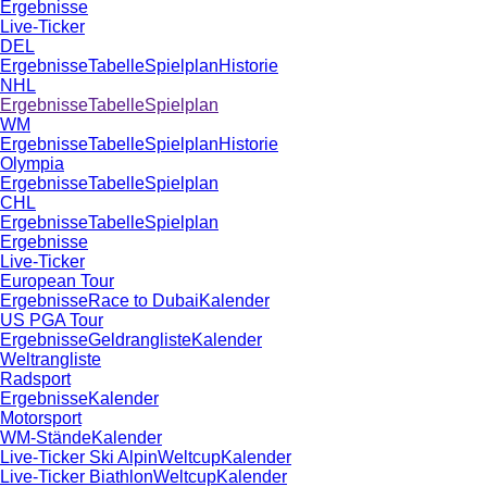
Ergebnisse
Live-Ticker
DEL
Ergebnisse
Tabelle
Spielplan
Historie
NHL
Ergebnisse
Tabelle
Spielplan
WM
Ergebnisse
Tabelle
Spielplan
Historie
Olympia
Ergebnisse
Tabelle
Spielplan
CHL
Ergebnisse
Tabelle
Spielplan
Ergebnisse
Live-Ticker
European Tour
Ergebnisse
Race to Dubai
Kalender
US PGA Tour
Ergebnisse
Geldrangliste
Kalender
Weltrangliste
Radsport
Ergebnisse
Kalender
Motorsport
WM-Stände
Kalender
Live-Ticker Ski Alpin
Weltcup
Kalender
Live-Ticker Biathlon
Weltcup
Kalender