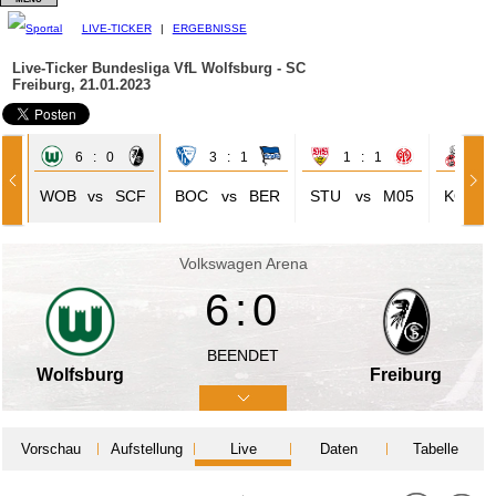
LIVE-TICKER
|
ERGEBNISSE
Live-Ticker Bundesliga
VfL Wolfsburg - SC
Freiburg, 21.01.2023
6 : 0
3 : 1
1 : 1
7 
04
WOB
vs
SCF
BOC
vs
BER
STU
vs
M05
KÖL
Volkswagen Arena
6:0
BEENDET
Wolfsburg
Freiburg
Vorschau
Aufstellung
Live
Daten
Tabelle