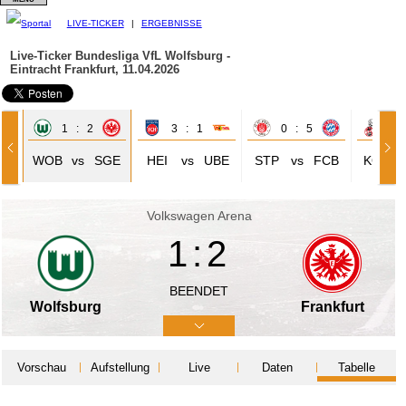
LIVE-TICKER
|
ERGEBNISSE
Live-Ticker Bundesliga
VfL Wolfsburg -
Eintracht Frankfurt, 11.04.2026
1 : 2
3 : 1
0 : 5
3 
MG
WOB
vs
SGE
HEI
vs
UBE
STP
vs
FCB
KÖL
Volkswagen Arena
1:2
BEENDET
Wolfsburg
Frankfurt
Vorschau
Aufstellung
Live
Daten
Tabelle