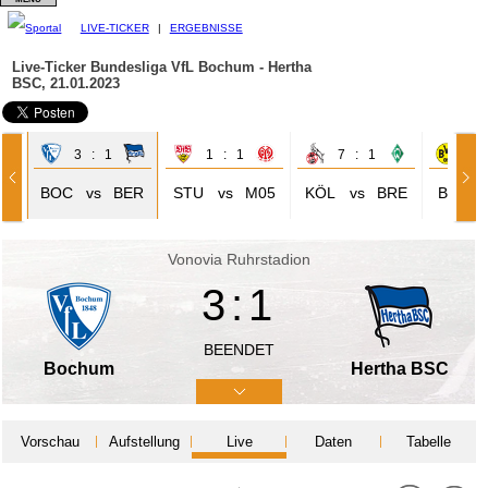
LIVE-TICKER
|
ERGEBNISSE
Live-Ticker Bundesliga
VfL Bochum - Hertha
BSC, 21.01.2023
3 : 1
1 : 1
7 : 1
4 
CF
BOC
vs
BER
STU
vs
M05
KÖL
vs
BRE
BVB
Vonovia Ruhrstadion
3:1
BEENDET
Bochum
Hertha BSC
Vorschau
Aufstellung
Live
Daten
Tabelle