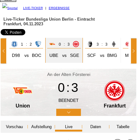
LIVE-TICKER
|
ERGEBNISSE
Live-Ticker Bundesliga
Union Berlin - Eintracht
Frankfurt, 04.11.2023
1 : 2
0 : 3
3 : 3
2 
D98
vs
BOC
UBE
vs
SGE
SCF
vs
BMG
M05
An der Alten Försterei
0:3
BEENDET
Union
Frankfurt
Vorschau
Aufstellung
Live
Daten
Tabelle