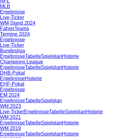
NFL
MLB
Ergebnisse
Live-Ticker
WM-Stand 2024
Fahrer
Teams
Termine 2024
Ergebnisse
Live-Ticker
Bundesliga
Ergebnisse
Tabelle
Spielplan
Historie
Champions League
Ergebnisse
Tabelle
Spielplan
Historie
DHB-Pokal
Ergebnisse
Historie
EHF-Pokal
Ergebnisse
EM 2024
Ergebnisse
Tabelle
Spielplan
WM 2023
Live-Ticker
Ergebnisse
Tabelle
Spielplan
Historie
WM 2021
Ergebnisse
Tabelle
Spielplan
Historie
WM 2019
Ergebnisse
Tabelle
Spielplan
Historie