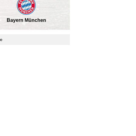
Bayern München
le