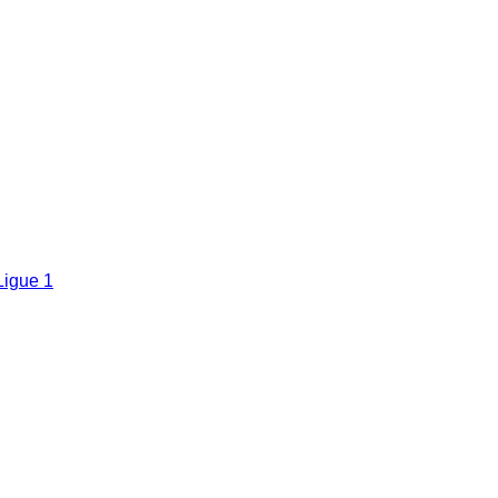
Ligue 1