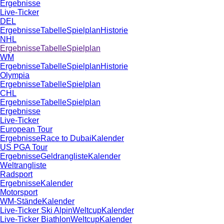
Ergebnisse
Live-Ticker
DEL
Ergebnisse
Tabelle
Spielplan
Historie
NHL
Ergebnisse
Tabelle
Spielplan
WM
Ergebnisse
Tabelle
Spielplan
Historie
Olympia
Ergebnisse
Tabelle
Spielplan
CHL
Ergebnisse
Tabelle
Spielplan
Ergebnisse
Live-Ticker
European Tour
Ergebnisse
Race to Dubai
Kalender
US PGA Tour
Ergebnisse
Geldrangliste
Kalender
Weltrangliste
Radsport
Ergebnisse
Kalender
Motorsport
WM-Stände
Kalender
Live-Ticker Ski Alpin
Weltcup
Kalender
Live-Ticker Biathlon
Weltcup
Kalender