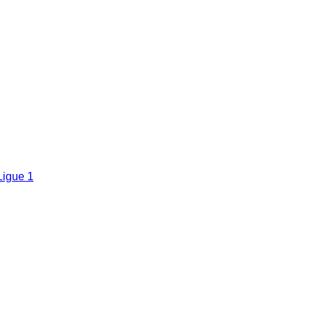
Ligue 1