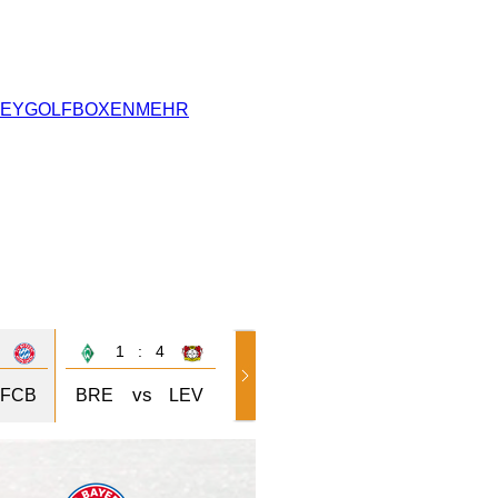
KEY
GOLF
BOXEN
MEHR
1 : 4
vs
FCB
BRE
LEV