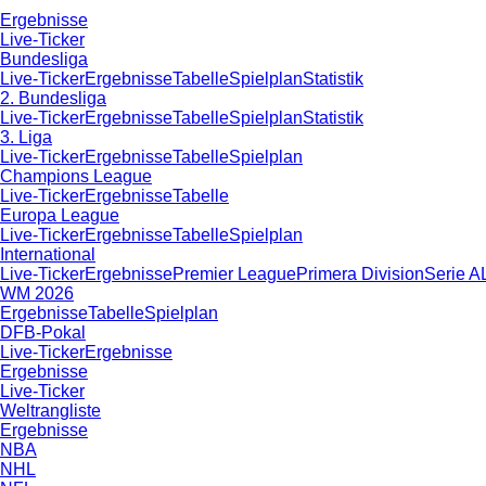
Ergebnisse
Live-Ticker
Bundesliga
Live-Ticker
Ergebnisse
Tabelle
Spielplan
Statistik
2. Bundesliga
Live-Ticker
Ergebnisse
Tabelle
Spielplan
Statistik
3. Liga
Live-Ticker
Ergebnisse
Tabelle
Spielplan
Champions League
Live-Ticker
Ergebnisse
Tabelle
Europa League
Live-Ticker
Ergebnisse
Tabelle
Spielplan
International
Live-Ticker
Ergebnisse
Premier League
Primera Division
Serie A
WM 2026
Ergebnisse
Tabelle
Spielplan
DFB-Pokal
Live-Ticker
Ergebnisse
Ergebnisse
Live-Ticker
Weltrangliste
Ergebnisse
NBA
NHL