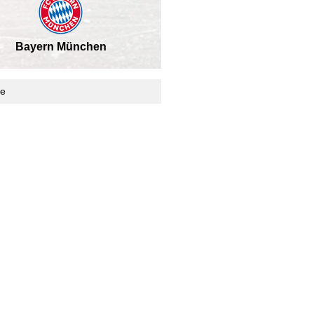
Bayern München
le