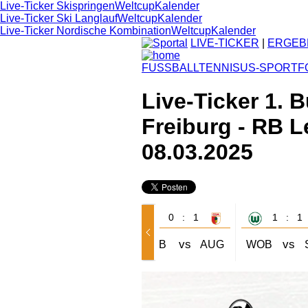
Live-Ticker Skispringen
Weltcup
Kalender
Live-Ticker Ski Langlauf
Weltcup
Kalender
Live-Ticker Nordische Kombination
Weltcup
Kalender
LIVE-TICKER
|
ERGEB
FUSSBALL
TENNIS
US-SPORT
F
Live-Ticker 1. 
Freiburg - RB L
08.03.2025
2 : 3
0 : 1
1 : 1
vs
vs
vs
BRE
FCB
BOC
BVB
AUG
WOB