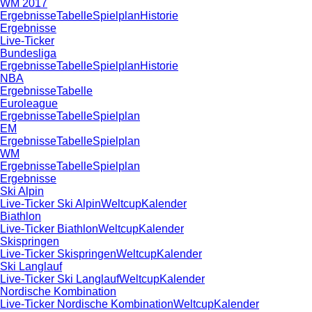
WM 2017
Ergebnisse
Tabelle
Spielplan
Historie
Ergebnisse
Live-Ticker
Bundesliga
Ergebnisse
Tabelle
Spielplan
Historie
NBA
Ergebnisse
Tabelle
Euroleague
Ergebnisse
Tabelle
Spielplan
EM
Ergebnisse
Tabelle
Spielplan
WM
Ergebnisse
Tabelle
Spielplan
Ergebnisse
Ski Alpin
Live-Ticker Ski Alpin
Weltcup
Kalender
Biathlon
Live-Ticker Biathlon
Weltcup
Kalender
Skispringen
Live-Ticker Skispringen
Weltcup
Kalender
Ski Langlauf
Live-Ticker Ski Langlauf
Weltcup
Kalender
Nordische Kombination
Live-Ticker Nordische Kombination
Weltcup
Kalender