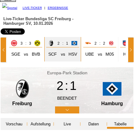
LIVE-TICKER
|
ERGEBNISSE
Live-Ticker Bundesliga
SC Freiburg -
Hamburger SV, 10.01.2026
3 : 3
2 : 1
2 : 2
2 
SGE
vs
BVB
SCF
vs
HSV
UBE
vs
M05
HEI
Europa-Park Stadion
2:1
BEENDET
Freiburg
Hamburg
Vorschau
Aufstellung
Live
Daten
Tabelle