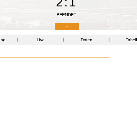
2:1
BEENDET
ung
Live
Daten
Tabel