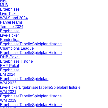
NFL
MLB
Ergebnisse
Live-Ticker
WM-Stand 2024
Fahrer
Teams
Termine 2024
Ergebnisse
Live-Ticker
Bundesliga
Ergebnisse
Tabelle
Spielplan
Historie
Champions League
Ergebnisse
Tabelle
Spielplan
Historie
DHB-Pokal
Ergebnisse
Historie
EHF-Pokal
Ergebnisse
EM 2024
Ergebnisse
Tabelle
Spielplan
WM 2023
Live-Ticker
Ergebnisse
Tabelle
Spielplan
Historie
WM 2021
Ergebnisse
Tabelle
Spielplan
Historie
WM 2019
Ergebnisse
Tabelle
Spielplan
Historie