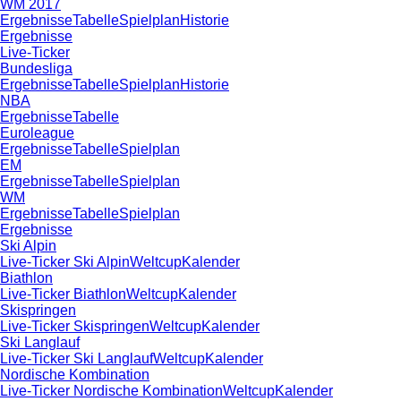
WM 2017
Ergebnisse
Tabelle
Spielplan
Historie
Ergebnisse
Live-Ticker
Bundesliga
Ergebnisse
Tabelle
Spielplan
Historie
NBA
Ergebnisse
Tabelle
Euroleague
Ergebnisse
Tabelle
Spielplan
EM
Ergebnisse
Tabelle
Spielplan
WM
Ergebnisse
Tabelle
Spielplan
Ergebnisse
Ski Alpin
Live-Ticker Ski Alpin
Weltcup
Kalender
Biathlon
Live-Ticker Biathlon
Weltcup
Kalender
Skispringen
Live-Ticker Skispringen
Weltcup
Kalender
Ski Langlauf
Live-Ticker Ski Langlauf
Weltcup
Kalender
Nordische Kombination
Live-Ticker Nordische Kombination
Weltcup
Kalender