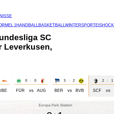
NISSE
ORMEL 1
HANDBALL
BASKETBALL
WINTERSPORT
EISHOC
Bundesliga
SC
r Leverkusen,
0 : 0
3 : 2
2 : 1
vs
vs
vs
UBE
FÜR
AUG
BER
BVB
SCF
Europa-Park Stadion