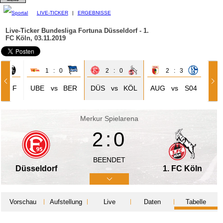
LIVE-TICKER
|
ERGEBNISSE
Live-Ticker Bundesliga
Fortuna Düsseldorf - 1.
FC Köln, 03.11.2019
2
1 : 0
2 : 0
2 : 3
SCF
UBE
vs
BER
DÜS
vs
KÖL
AUG
vs
S04
Merkur Spielarena
2:0
BEENDET
Düsseldorf
1. FC Köln
Vorschau
Aufstellung
Live
Daten
Tabelle