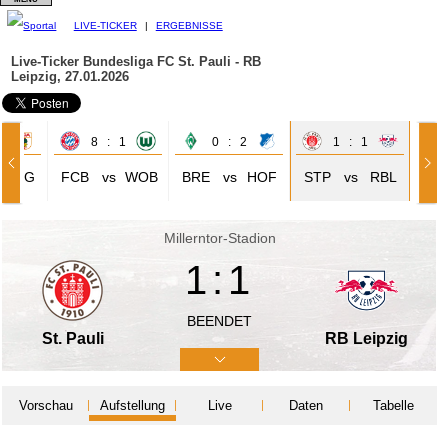
LIVE-TICKER
|
ERGEBNISSE
Live-Ticker Bundesliga
FC St. Pauli - RB
Leipzig, 27.01.2026
0
8 : 1
0 : 2
1 : 1
AUG
FCB
vs
WOB
BRE
vs
HOF
STP
vs
RBL
Millerntor-Stadion
1:1
BEENDET
St. Pauli
RB Leipzig
Vorschau
Aufstellung
Live
Daten
Tabelle