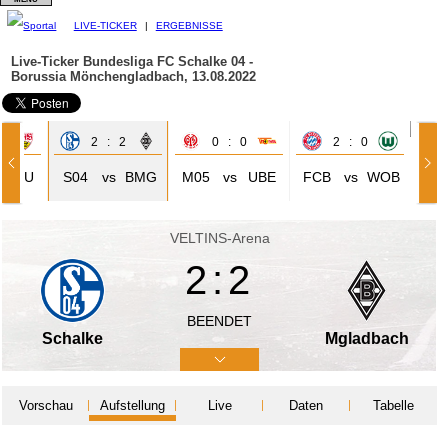
LIVE-TICKER
|
ERGEBNISSE
Live-Ticker Bundesliga
FC Schalke 04 -
Borussia Mönchengladbach, 13.08.2022
2
2 : 2
0 : 0
2 : 0
STU
S04
vs
BMG
M05
vs
UBE
FCB
vs
WOB
VELTINS-Arena
2:2
BEENDET
Schalke
Mgladbach
Vorschau
Aufstellung
Live
Daten
Tabelle