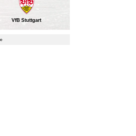
VfB Stuttgart
le