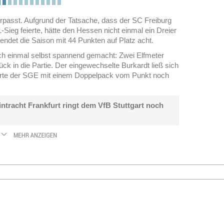
erpasst. Aufgrund der Tatsache, dass der SC Freiburg
Sieg feierte, hätte den Hessen nicht einmal ein Dreier
eendet die Saison mit 44 Punkten auf Platz acht.
ch einmal selbst spannend gemacht: Zwei Elfmeter
ck in die Partie. Der eingewechselte Burkardt ließ sich
erte der SGE mit einem Doppelpack vom Punkt noch
Eintracht Frankfurt ringt dem VfB Stuttgart noch