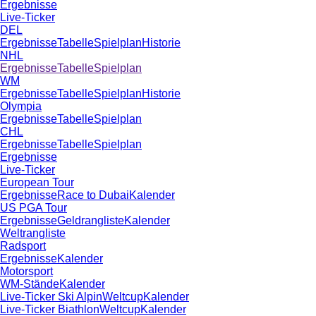
Ergebnisse
Live-Ticker
DEL
Ergebnisse
Tabelle
Spielplan
Historie
NHL
Ergebnisse
Tabelle
Spielplan
WM
Ergebnisse
Tabelle
Spielplan
Historie
Olympia
Ergebnisse
Tabelle
Spielplan
CHL
Ergebnisse
Tabelle
Spielplan
Ergebnisse
Live-Ticker
European Tour
Ergebnisse
Race to Dubai
Kalender
US PGA Tour
Ergebnisse
Geldrangliste
Kalender
Weltrangliste
Radsport
Ergebnisse
Kalender
Motorsport
WM-Stände
Kalender
Live-Ticker Ski Alpin
Weltcup
Kalender
Live-Ticker Biathlon
Weltcup
Kalender