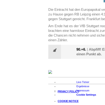
Die Eintracht hat den Europapokal v
zu Hause gegen RB Leipzig einen 4:1-
gegen Stuttgart gereicht. Frankfurt b
Am Ende hat es der VfB Stuttgart no
brachten eine harmlose Eintracht zurü
die Chancen nicht nehmen und sich
einen Zähler.
90.+6.
|
Abpfiff! 
einen Punkt ab.
Live-Ticker
Ergebnisse
Impressum
PRIVACY POLICY
Cookie Settings
COOKIE NOTICE