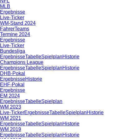
NFL
MLB
Ergebnisse
Live-Ticker
WM-Stand 2024
Fahrer
Teams
Termine 2024
Ergebnisse
Live-Ticker
Bundesliga
Ergebnisse
Tabelle
Spielplan
Historie
Champions League
Ergebnisse
Tabelle
Spielplan
Historie
DHB-Pokal
Ergebnisse
Historie
EHF-Pokal
Ergebnisse
EM 2024
Ergebnisse
Tabelle
Spielplan
WM 2023
Live-Ticker
Ergebnisse
Tabelle
Spielplan
Historie
WM 2021
Ergebnisse
Tabelle
Spielplan
Historie
WM 2019
Ergebnisse
Tabelle
Spielplan
Historie