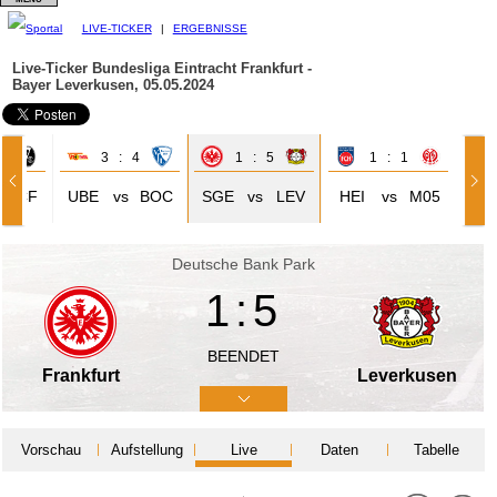
LIVE-TICKER
|
ERGEBNISSE
Live-Ticker Bundesliga
Eintracht Frankfurt -
Bayer Leverkusen, 05.05.2024
0
3 : 4
1 : 5
1 : 1
SCF
UBE
vs
BOC
SGE
vs
LEV
HEI
vs
M05
Deutsche Bank Park
1:5
BEENDET
Frankfurt
Leverkusen
Vorschau
Aufstellung
Live
Daten
Tabelle