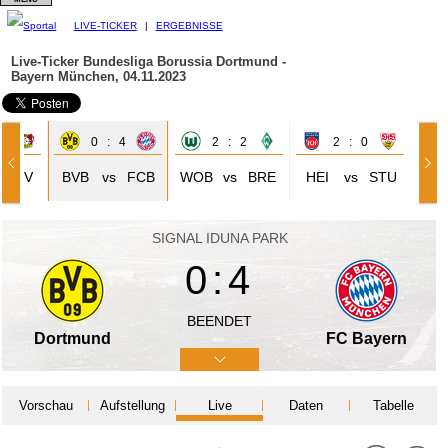
LIVE-TICKER
|
ERGEBNISSE
Live-Ticker Bundesliga
Borussia Dortmund -
Bayern München, 04.11.2023
3
0 : 4
2 : 2
2 : 0
LEV
BVB
vs
FCB
WOB
vs
BRE
HEI
vs
STU
SIGNAL IDUNA PARK
0:4
BEENDET
Dortmund
FC Bayern
Vorschau
Aufstellung
Live
Daten
Tabelle