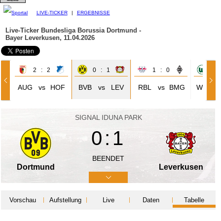
LIVE-TICKER
|
ERGEBNISSE
Live-Ticker Bundesliga
Borussia Dortmund -
Bayer Leverkusen, 11.04.2026
2 : 2
0 : 1
1 : 0
1 
AUG
vs
HOF
BVB
vs
LEV
RBL
vs
BMG
WOB
SIGNAL IDUNA PARK
0:1
BEENDET
Dortmund
Leverkusen
Vorschau
Aufstellung
Live
Daten
Tabelle